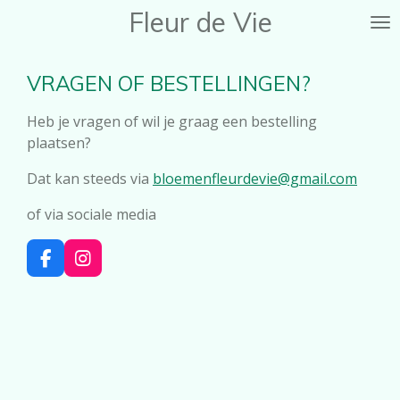
Fleur de Vie
Ga
direct
naar
VRAGEN OF BESTELLINGEN?
de
hoofdinhoud
Heb je vragen of wil je graag een bestelling
plaatsen?
Dat kan steeds via
bloemenfleurdevie@gmail.com
of via sociale media
F
I
a
n
c
s
e
t
b
a
o
g
o
r
k
a