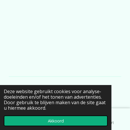
m
© 2019 - 2026 Fleur de Vie
Deze website gebruikt cookies voor analyse-
Powered by
JouwWeb
doeleinden en/of het tonen van advertenties.
Door gebruik te blijven maken van de site gaat
u hiermee akkoord.
Akkoord
E-mailadres
Telefoonnummer
Kaart